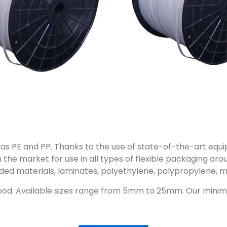
as PE and PP. Thanks to the use of state-of-the-art equ
 the market for use in all types of flexible packaging aro
uded materials, laminates, polyethylene, polypropylene, m
 food. Available sizes range from 5mm to 25mm. Our minim