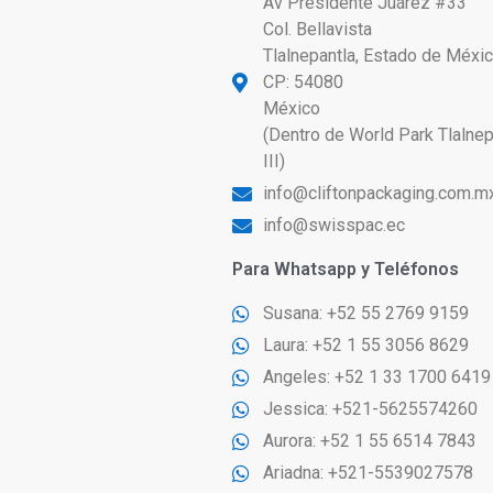
Av Presidente Juárez #33
Col. Bellavista
Tlalnepantla, Estado de Méxi
CP: 54080
México
(Dentro de World Park Tlalnep
III)
info@cliftonpackaging.com.m
info@swisspac.ec
Para Whatsapp y Teléfonos
Susana: +52 55 2769 9159
Laura: +52 1 55 3056 8629
Angeles: +52 1 33 1700 6419
Jessica: +521-5625574260
Aurora: +52 1 55 6514 7843
Ariadna: +521-5539027578