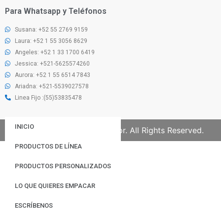
Para Whatsapp y Teléfonos
Susana: +52 55 2769 9159
Laura: +52 1 55 3056 8629
Angeles: +52 1 33 1700 6419
Jessica: +521-5625574260
Aurora: +52 1 55 6514 7843
Ariadna: +521-5539027578
Linea Fijo :(55)53835478
INICIO
© 2023 | Swiss Pac Ecuador. All Rights Reserved.
PRODUCTOS DE LÍNEA
PRODUCTOS PERSONALIZADOS
LO QUE QUIERES EMPACAR
ESCRÍBENOS