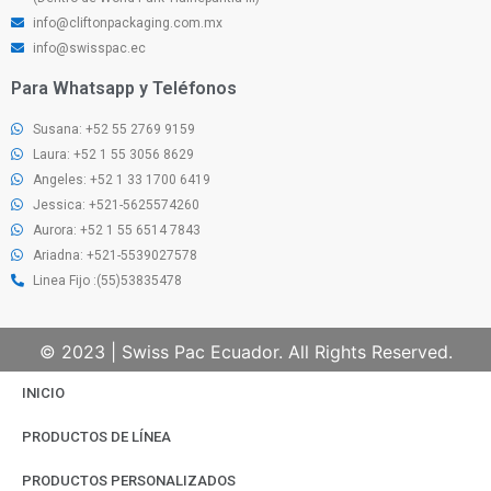
info@cliftonpackaging.com.mx
info@swisspac.ec
Para Whatsapp y Teléfonos
Susana: +52 55 2769 9159
Laura: +52 1 55 3056 8629
Angeles: +52 1 33 1700 6419
Jessica: +521-5625574260
Aurora: +52 1 55 6514 7843
Ariadna: +521-5539027578
Linea Fijo :(55)53835478
© 2023 | Swiss Pac Ecuador. All Rights Reserved.
INICIO
PRODUCTOS DE LÍNEA
PRODUCTOS PERSONALIZADOS