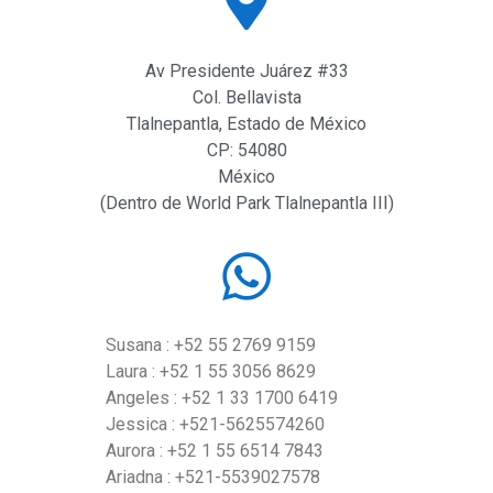
Av Presidente Juárez #33
Col. Bellavista
Tlalnepantla, Estado de México
CP: 54080
México
(Dentro de World Park Tlalnepantla III)
Susana : +52 55 2769 9159
Laura : +52 1 55 3056 8629
Angeles : +52 1 33 1700 6419
Jessica : +521-5625574260
Aurora : +52 1 55 6514 7843
Ariadna : +521-5539027578