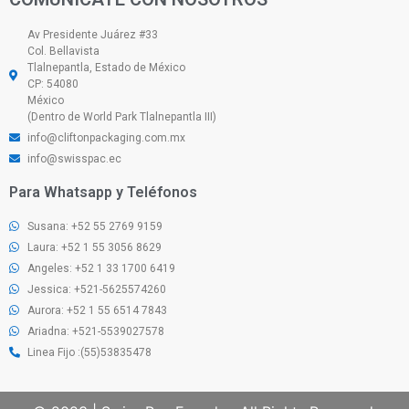
Av Presidente Juárez #33
Col. Bellavista
Tlalnepantla, Estado de México
CP: 54080
México
(Dentro de World Park Tlalnepantla III)
info@cliftonpackaging.com.mx
info@swisspac.ec
Para Whatsapp y Teléfonos
Susana: +52 55 2769 9159
Laura: +52 1 55 3056 8629
Angeles: +52 1 33 1700 6419
Jessica: +521-5625574260
Aurora: +52 1 55 6514 7843
Ariadna: +521-5539027578
Linea Fijo :(55)53835478