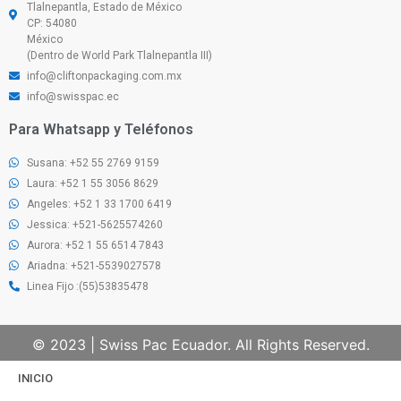
Tlalnepantla, Estado de México
CP: 54080
México
(Dentro de World Park Tlalnepantla III)
info@cliftonpackaging.com.mx
info@swisspac.ec
Para Whatsapp y Teléfonos
Susana: +52 55 2769 9159
Laura: +52 1 55 3056 8629
Angeles: +52 1 33 1700 6419
Jessica: +521-5625574260
Aurora: +52 1 55 6514 7843
Ariadna: +521-5539027578
Linea Fijo :(55)53835478
© 2023 | Swiss Pac Ecuador. All Rights Reserved.
INICIO