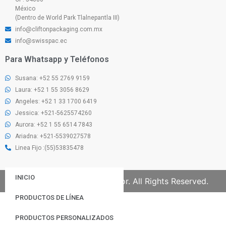
México
(Dentro de World Park Tlalnepantla III)
info@cliftonpackaging.com.mx
info@swisspac.ec
Para Whatsapp y Teléfonos
Susana: +52 55 2769 9159
Laura: +52 1 55 3056 8629
Angeles: +52 1 33 1700 6419
Jessica: +521-5625574260
Aurora: +52 1 55 6514 7843
Ariadna: +521-5539027578
Linea Fijo :(55)53835478
INICIO
© 2023 | Swiss Pac Ecuador. All Rights Reserved.
PRODUCTOS DE LÍNEA
PRODUCTOS PERSONALIZADOS